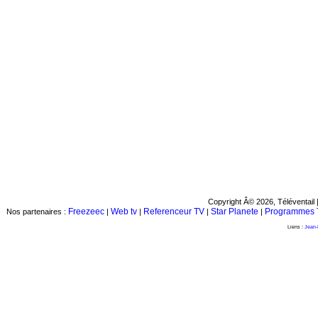
Copyright Â© 2026, Téléventail 
Freezeec
Web tv
Referenceur TV
Star Planete
Programmes 
Nos partenaires :
|
|
|
|
Liens :
Jean-